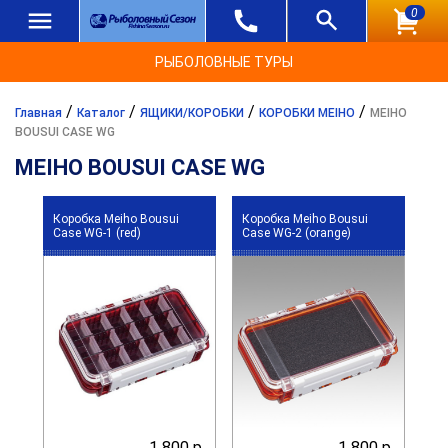
0
РЫБОЛОВНЫЕ ТУРЫ
/
/
/
/
Главная
Каталог
ЯЩИКИ/КОРОБКИ
КОРОБКИ MEIHO
MEIHO
BOUSUI CASE WG
MEIHO BOUSUI CASE WG
Коробка Meiho Bousui
Коробка Meiho Bousui
Case WG-1 (red)
Case WG-2 (orange)
1 800 р.
1 800 р.