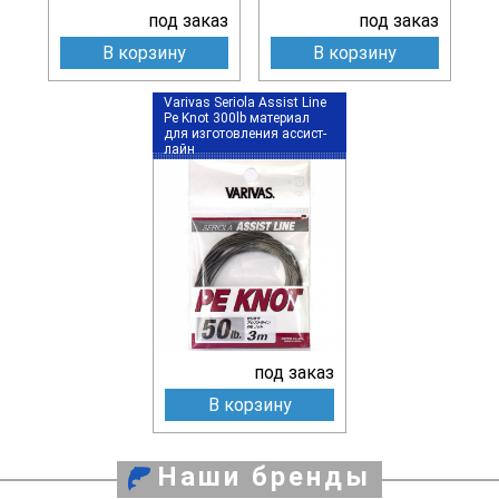
под заказ
под заказ
В корзину
В корзину
Varivas Seriola Assist Line
Pe Knot 300lb материал
для изготовления ассист-
лайн
под заказ
В корзину
Наши бренды