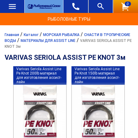
0
РЫБОЛОВНЫЕ ТУРЫ
/
/
/
Главная
Каталог
МОРСКАЯ РЫБАЛКА
СНАСТИ В ТРОПИЧЕСКИЕ
/
/
ВОДЫ
МАТЕРИАЛЫ ДЛЯ ASSIST LINE
VARIVAS SERIOLA ASSIST PE
KNOT 3м
VARIVAS SERIOLA ASSIST PE KNOT 3м
Varivas Seriola Assist Line
Varivas Seriola Assist Line
Pe Knot 200lb материал
Pe Knot 150lb материал
для изготовления ассист-
для изготовления ассист-
лайн
лайн