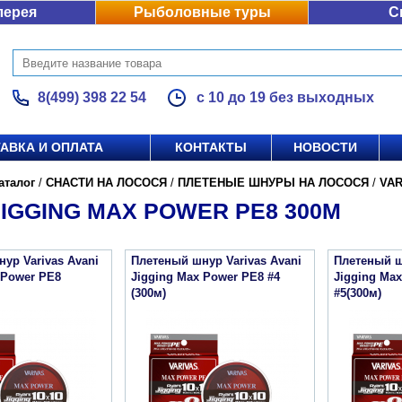
лерея
Рыболовные туры
С
8(499) 398 22 54
с 10 до 19 без выходных
АВКА И ОПЛАТА
КОНТАКТЫ
НОВОСТИ
аталог
/
СНАСТИ НА ЛОСОСЯ
/
ПЛЕТЕНЫЕ ШНУРЫ НА ЛОСОСЯ
/
VAR
JIGGING MAX POWER PE8 300M
ур Varivas Avani
Плетеный шнур Varivas Avani
Плетеный ш
 Power PE8
Jigging Max Power PE8 #4
Jigging Ma
(300м)
#5(300м)