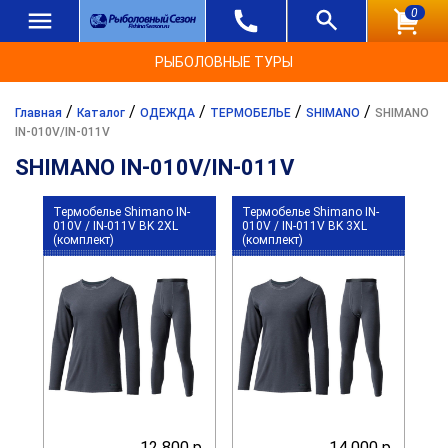
0
РЫБОЛОВНЫЕ ТУРЫ
/
/
/
/
/
Главная
Каталог
ОДЕЖДА
ТЕРМОБЕЛЬЕ
SHIMANO
SHIMANO
IN-010V/IN-011V
SHIMANO IN-010V/IN-011V
Термобелье Shimano IN-
Термобелье Shimano IN-
010V / IN-011V BK 2XL
010V / IN-011V BK 3XL
(комплект)
(комплект)
12 800 р.
14 000 р.