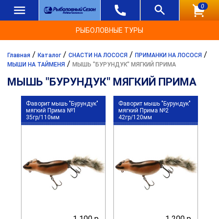
0
РЫБОЛОВНЫЕ ТУРЫ
/
/
/
/
Главная
Каталог
СНАСТИ НА ЛОСОСЯ
ПРИМАНКИ НА ЛОСОСЯ
/
МЫШИ НА ТАЙМЕНЯ
МЫШЬ "БУРУНДУК" МЯГКИЙ ПРИМА
МЫШЬ "БУРУНДУК" МЯГКИЙ ПРИМА
Фаворит мышь "Бурундук"
Фаворит мышь "Бурундук"
мягкий Прима №1
мягкий Прима №2
35гр/110мм
42гр/120мм
1 100 р.
1 200 р.