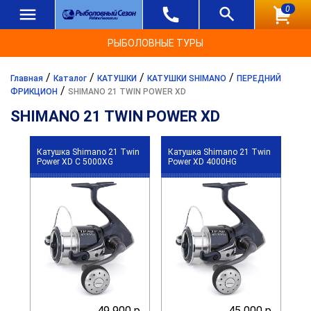
0
РЫБОЛОВНЫЕ ТУРЫ
/
/
/
/
Главная
Каталог
КАТУШКИ
КАТУШКИ SHIMANO
ПЕРЕДНИЙ
/
ФРИКЦИОН
SHIMANO 21 TWIN POWER XD
SHIMANO 21 TWIN POWER XD
Катушка Shimano 21 Twin
Катушка Shimano 21 Twin
Power XD C 5000XG
Power XD 4000HG
49 900 р.
45 000 р.