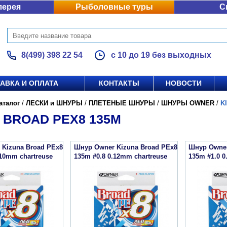
лерея
Рыболовные туры
С
8(499) 398 22 54
с 10 до 19 без выходных
АВКА И ОПЛАТА
КОНТАКТЫ
НОВОСТИ
аталог
/
ЛЕСКИ и ШНУРЫ
/
ПЛЕТЕНЫЕ ШНУРЫ
/
ШНУРЫ OWNER
/
K
 BROAD PEX8 135M
 Kizuna Broad PEx8
Шнур Owner Kizuna Broad PEx8
Шнур Owner
.10mm chartreuse
135m #0.8 0.12mm chartreuse
135m #1.0 0