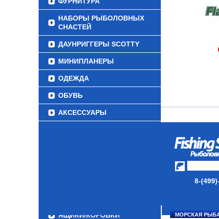
ФУРНИТУРА
НАБОРЫ РЫБОЛОВНЫХ
СНАСТЕЙ
ДАУНРИГГЕРЫ SCOTTY
МИНИПЛАНЕРЫ
ОДЕЖДА
ОБУВЬ
АКСЕССУАРЫ
ЛАКИ ДЛЯ ПРИМАНОК
ПОДВОДНЫЕ КАМЕРЫ
ЭХОЛОТЫ
8-(499)
ЗИМНЯЯ РЫБАЛКА
СУМКИ/РЮКЗАКИ
ЯЩИКИ/КОРОБКИ
МОРСКАЯ РЫБ