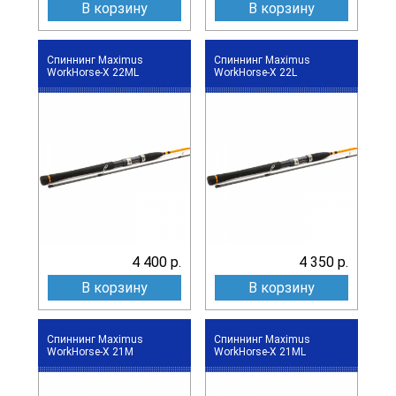
В корзину
В корзину
Спиннинг Maximus
Спиннинг Maximus
WorkHorse-X 22ML
WorkHorse-X 22L
4 400 р.
4 350 р.
В корзину
В корзину
Спиннинг Maximus
Спиннинг Maximus
WorkHorse-X 21M
WorkHorse-X 21ML