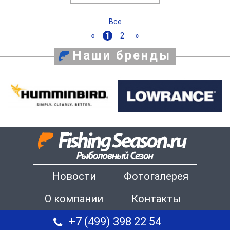
Все
«
1
2
»
Наши бренды
Новости
Фотогалерея
О компании
Контакты
+7 (499) 398 22 54