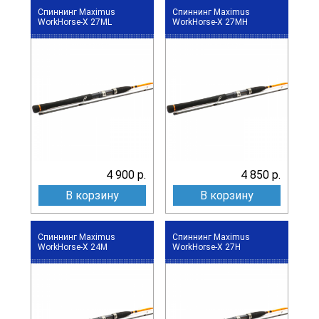
Спиннинг Maximus
Спиннинг Maximus
WorkHorse-X 27ML
WorkHorse-X 27MH
4 900 р.
4 850 р.
В корзину
В корзину
Спиннинг Maximus
Спиннинг Maximus
WorkHorse-X 24M
WorkHorse-X 27H