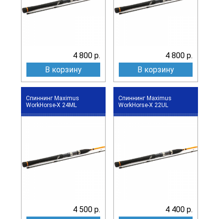
4 800 р.
4 800 р.
В корзину
В корзину
Спиннинг Maximus
Спиннинг Maximus
WorkHorse-X 24ML
WorkHorse-X 22UL
4 500 р.
4 400 р.