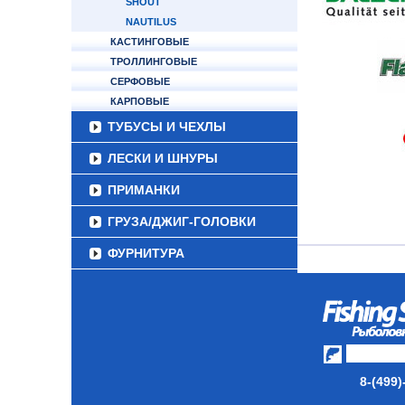
SHOUT
NAUTILUS
КАСТИНГОВЫЕ
ТРОЛЛИНГОВЫЕ
СЕРФОВЫЕ
КАРПОВЫЕ
ТУБУСЫ И ЧЕХЛЫ
ЛЕСКИ И ШНУРЫ
ПРИМАНКИ
ГРУЗА/ДЖИГ-ГОЛОВКИ
ФУРНИТУРА
НАБОРЫ РЫБОЛОВНЫХ
СНАСТЕЙ
ДАУНРИГГЕРЫ SCOTTY
МИНИПЛАНЕРЫ
8-(499)
ОДЕЖДА