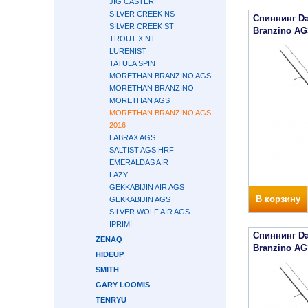
JIG CASTER
SILVER CREEK NS
Спиннинг Da
SILVER CREEK ST
Branzino AG
TROUT X NT
LURENIST
TATULA SPIN
MORETHAN BRANZINO AGS
MORETHAN BRANZINO
MORETHAN AGS
MORETHAN BRANZINO AGS
2016
LABRAX AGS
SALTIST AGS HRF
EMERALDAS AIR
LAZY
GEKKABIJIN AIR AGS
В корзину
GEKKABIJIN AGS
SILVER WOLF AIR AGS
IPRIMI
Спиннинг Da
ZENAQ
Branzino AG
HIDEUP
SMITH
GARY LOOMIS
TENRYU