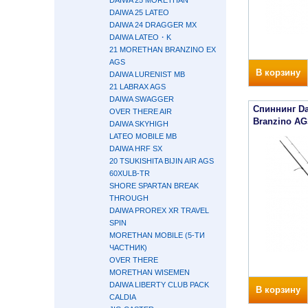
DAIWA 25 MORETHAN
DAIWA 25 LATEO
DAIWA 24 DRAGGER MX
DAIWA LATEO・K
21 MORETHAN BRANZINO EX
AGS
В корзину
DAIWA LURENIST MB
21 LABRAX AGS
DAIWA SWAGGER
Спиннинг Da
OVER THERE AIR
Branzino AG
DAIWA SKYHIGH
LATEO MOBILE MB
DAIWA HRF SX
20 TSUKISHITA BIJIN AIR AGS
60XULB-TR
SHORE SPARTAN BREAK
THROUGH
DAIWA PROREX XR TRAVEL
SPIN
MORETHAN MOBILE (5-ТИ
ЧАСТНИК)
OVER THERE
MORETHAN WISEMEN
DAIWA LIBERTY CLUB PACK
В корзину
CALDIA