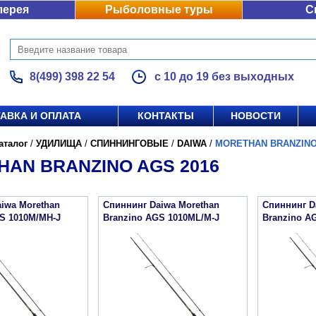
лерея
Рыболовные туры
С
8(499) 398 22 54
с 10 до 19 без выходных
АВКА И ОПЛАТА
КОНТАКТЫ
НОВОСТИ
аталог
/
УДИЛИЩА
/
СПИННИНГОВЫЕ
/
DAIWA
/
MORETHAN BRANZINO
AN BRANZINO AGS 2016
iwa Morethan
Спиннинг Daiwa Morethan
Спиннинг D
S 1010M/MH-J
Branzino AGS 1010ML/M-J
Branzino A