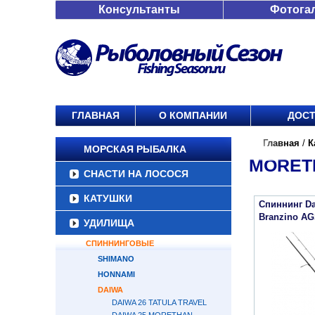
Консультанты
Фотога
ГЛАВНАЯ
О КОМПАНИИ
ДОСТ
Главная
/
К
МОРСКАЯ РЫБАЛКА
MORETH
СНАСТИ НА ЛОСОСЯ
КАТУШКИ
Спиннинг Da
Branzino AG
УДИЛИЩА
СПИННИНГОВЫЕ
SHIMANO
HONNAMI
DAIWA
DAIWA 26 TATULA TRAVEL