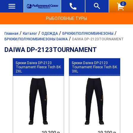
0
РЫБОЛОВНЫЕ ТУРЫ
/
/
/
/
Главная
Каталог
ОДЕЖДА
БРЮКИ/ПОЛУКОМБИНЕЗОНЫ
/
БРЮКИ/ПОЛУКОМБИНЕЗОНЫ DAIWA
DAIWA DP-2123TOURNAMENT
DAIWA DP-2123TOURNAMENT
Брюки Daiwa DP-2123
Брюки Daiwa DP-2123
Tournament Fleece Tech BK
Tournament Fleece Tech BK
2XL
3XL
19 200 р.
19 200 р.