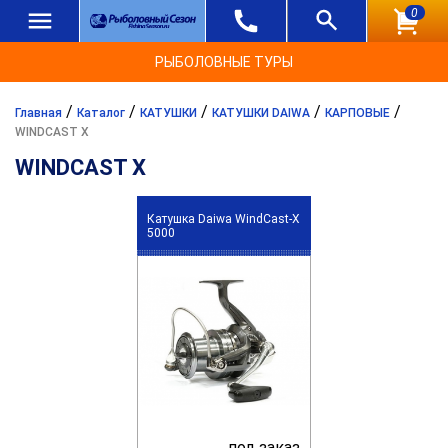
0
РЫБОЛОВНЫЕ ТУРЫ
/
/
/
/
/
Главная
Каталог
КАТУШКИ
КАТУШКИ DAIWA
КАРПОВЫЕ
WINDCAST X
WINDCAST X
Катушка Daiwa WindCast-X
5000
под заказ