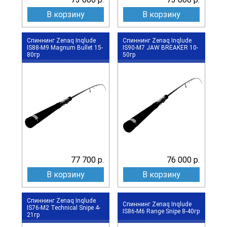
В корзину
В корзину
Спиннинг Zenaq Inqlude
Спиннинг Zenaq Inqlude
IS88-M9 Magnum Bullet 15-
IS90-M7 JAW BREAKER 10-
80гр
50гр
77 700 р.
76 000 р.
В корзину
В корзину
Спиннинг Zenaq Inqlude
Спиннинг Zenaq Inqlude
IS76-M2 Technical Snipe 4-
IS86-M6 Range Snipe 8-40гр
21гр