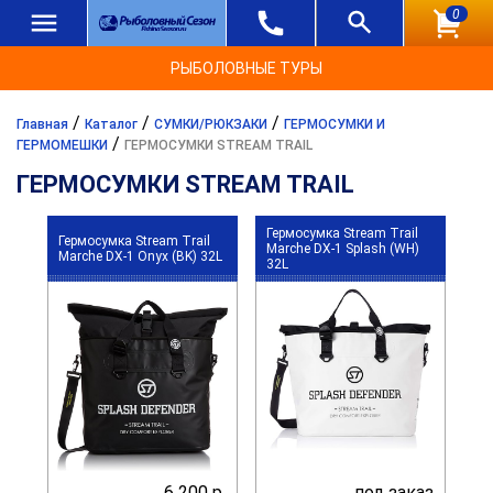
0
РЫБОЛОВНЫЕ ТУРЫ
/
/
/
Главная
Каталог
СУМКИ/РЮКЗАКИ
ГЕРМОСУМКИ И
/
ГЕРМОМЕШКИ
ГЕРМОСУМКИ STREAM TRAIL
ГЕРМОСУМКИ STREAM TRAIL
Гермосумка Stream Trail
Гермосумка Stream Trail
Marche DX-1 Splash (WH)
Marche DX-1 Onyx (BK) 32L
32L
6 200 р.
под заказ