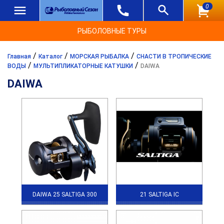
0
РЫБОЛОВНЫЕ ТУРЫ
/
/
/
Главная
Каталог
МОРСКАЯ РЫБАЛКА
СНАСТИ В ТРОПИЧЕСКИЕ
/
/
ВОДЫ
МУЛЬТИПЛИКАТОРНЫЕ КАТУШКИ
DAIWA
DAIWA
DAIWA 25 SALTIGA 300
21 SALTIGA IC