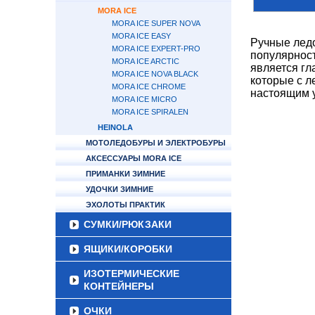
MORA ICE
MORA ICE SUPER NOVA
MORA ICE EASY
Ручные лед
MORA ICE EXPERT-PRO
популярност
MORA ICE ARCTIC
является гл
MORA ICE NOVA BLACK
которые с л
MORA ICE CHROME
настоящим 
MORA ICE MICRO
MORA ICE SPIRALEN
HEINOLA
МОТОЛЕДОБУРЫ И ЭЛЕКТРОБУРЫ
АКСЕССУАРЫ MORA ICE
ПРИМАНКИ ЗИМНИЕ
УДОЧКИ ЗИМНИЕ
ЭХОЛОТЫ ПРАКТИК
СУМКИ/РЮКЗАКИ
ЯЩИКИ/КОРОБКИ
ИЗОТЕРМИЧЕСКИЕ
КОНТЕЙНЕРЫ
ОЧКИ