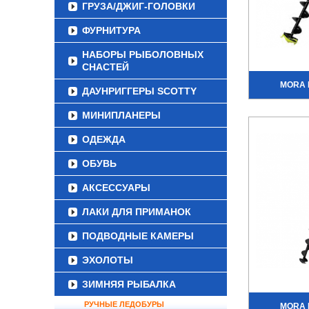
ГРУЗА/ДЖИГ-ГОЛОВКИ
ФУРНИТУРА
НАБОРЫ РЫБОЛОВНЫХ
СНАСТЕЙ
MORA I
ДАУНРИГГЕРЫ SCOTTY
МИНИПЛАНЕРЫ
ОДЕЖДА
ОБУВЬ
АКСЕССУАРЫ
ЛАКИ ДЛЯ ПРИМАНОК
ПОДВОДНЫЕ КАМЕРЫ
ЭХОЛОТЫ
ЗИМНЯЯ РЫБАЛКА
РУЧНЫЕ ЛЕДОБУРЫ
MORA I