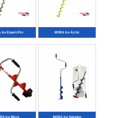
Ice Expert-Pro
MORA Ice Arctic
RA Ice Micro
MORA Ice Spiralen