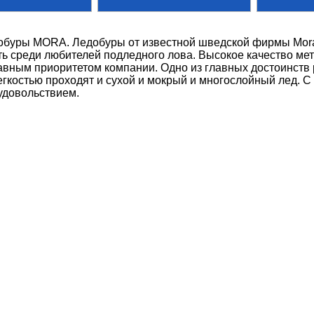
обуры MORA. Ледобуры от известной шведской фирмы Mora
ь среди любителей подледного лова. Высокое качество мет
авным приоритетом компании. Одно из главных достоинств 
егкостью проходят и сухой и мокрый и многослойный лед. 
удовольствием.