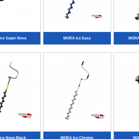
ce Super Nova
MORA Ice Easy
MORA 
ce Nova Black
MORA Ice Chrome
MO