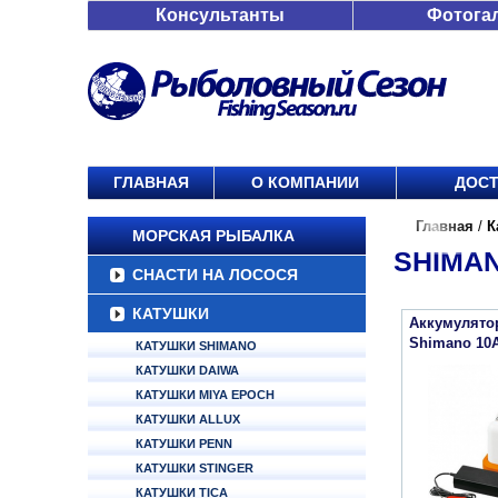
Консультанты
Фотога
ГЛАВНАЯ
О КОМПАНИИ
ДОСТ
Главная
/
К
МОРСКАЯ РЫБАЛКА
SHIMAN
СНАСТИ НА ЛОСОСЯ
КАТУШКИ
Аккумулято
Shimano 10
КАТУШКИ SHIMANO
КАТУШКИ DAIWA
КАТУШКИ MIYA EPOCH
КАТУШКИ ALLUX
КАТУШКИ PENN
КАТУШКИ STINGER
КАТУШКИ TICA