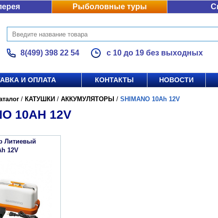
лерея
Рыболовные туры
С
8(499) 398 22 54
с 10 до 19 без выходных
АВКА И ОПЛАТА
КОНТАКТЫ
НОВОСТИ
аталог
/
КАТУШКИ
/
АККУМУЛЯТОРЫ
/
SHIMANO 10Ah 12V
O 10AH 12V
р Литиевый
Ah 12V