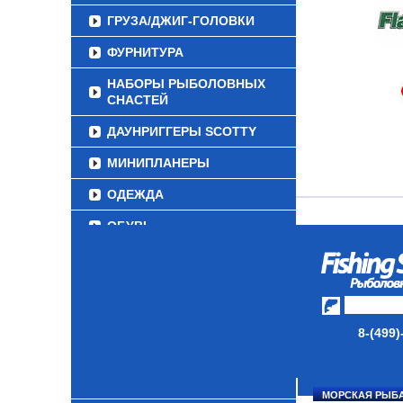
ГРУЗА/ДЖИГ-ГОЛОВКИ
ФУРНИТУРА
НАБОРЫ РЫБОЛОВНЫХ
СНАСТЕЙ
ДАУНРИГГЕРЫ SCOTTY
МИНИПЛАНЕРЫ
ОДЕЖДА
ОБУВЬ
АКСЕССУАРЫ
ЛАКИ ДЛЯ ПРИМАНОК
ПОДВОДНЫЕ КАМЕРЫ
8-(499)
ЭХОЛОТЫ
ЗИМНЯЯ РЫБАЛКА
МОРСКАЯ РЫБ