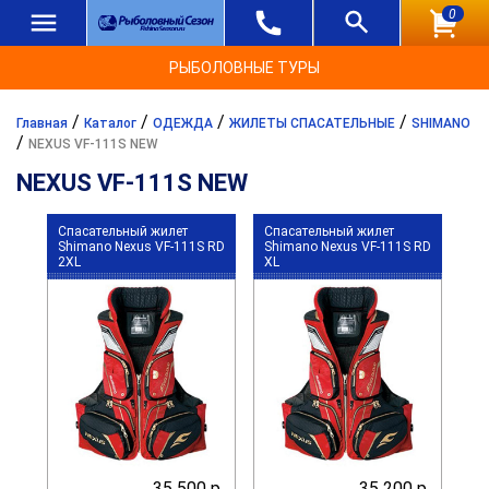
0
РЫБОЛОВНЫЕ ТУРЫ
/
/
/
/
Главная
Каталог
ОДЕЖДА
ЖИЛЕТЫ СПАСАТЕЛЬНЫЕ
SHIMANO
/
NEXUS VF-111S NEW
NEXUS VF-111S NEW
Спасательный жилет
Спасательный жилет
Shimano Nexus VF-111S RD
Shimano Nexus VF-111S RD
2XL
XL
35 500 р.
35 200 р.