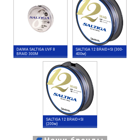
DAIWA SALTIGA UVF 8
SALTIGA 12 BRAID+SI (300-
BRAID 300М
400м)
SALTIGA 12 BRAID+SI
(200м)