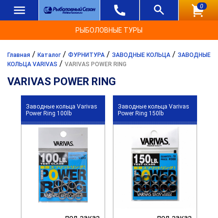
0
РЫБОЛОВНЫЕ ТУРЫ
/
/
/
/
Главная
Каталог
ФУРНИТУРА
ЗАВОДНЫЕ КОЛЬЦА
ЗАВОДНЫЕ
/
КОЛЬЦА VARIVAS
VARIVAS POWER RING
VARIVAS POWER RING
Заводные кольца Varivas
Заводные кольца Varivas
Power Ring 100lb
Power Ring 150lb
под заказ
под заказ