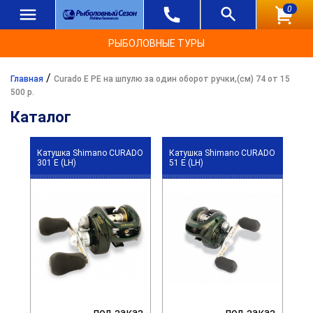
0
РЫБОЛОВНЫЕ ТУРЫ
/
Главная
Curado E PE на шпулю за один оборот ручки,(см) 74 от 15
500 р.
Каталог
Катушка Shimano CURADO
Катушка Shimano CURADO
301 E (LH)
51 E (LH)
под заказ
под заказ