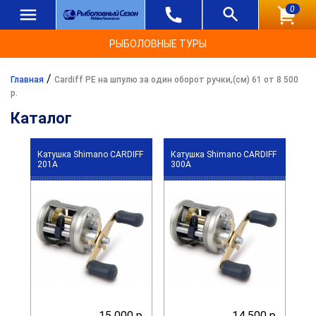
0
РЫБОЛОВНЫЕ ТУРЫ
/
Главная
Cardiff PE на шпулю за один оборот ручки,(см) 61 от 8 500
р.
Каталог
Катушка Shimano CARDIFF
Катушка Shimano CARDIFF
201A
300A
15 000 р.
14 500 р.