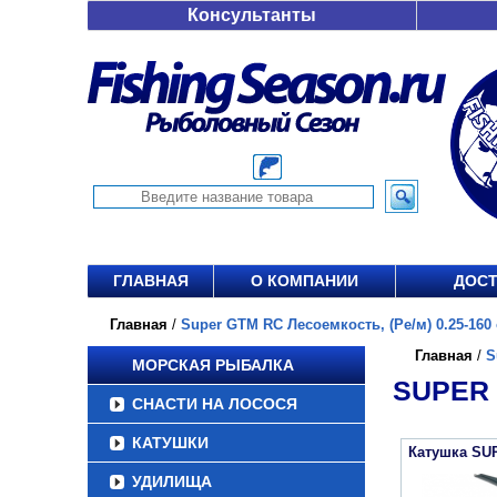
Консультанты
ГЛАВНАЯ
О КОМПАНИИ
ДОСТ
Главная
/
Super GTM RC Лесоемкость, (Ре/м) 0.25-160 о
Главная
/
S
МОРСКАЯ РЫБАЛКА
SUPER 
СНАСТИ НА ЛОСОСЯ
КАТУШКИ
Катушка SU
УДИЛИЩА