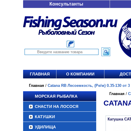
Консультанты
ГЛАВНАЯ
О КОМПАНИИ
ДОСТ
Главная
/
Catana RB Лесоемкость, (Ре/м) 0.35-130 от 3 
Главная
/
C
МОРСКАЯ РЫБАЛКА
CATANA
СНАСТИ НА ЛОСОСЯ
КАТУШКИ
Катушка CA
УДИЛИЩА