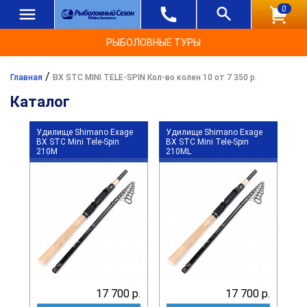
0
РЫБОЛОВНЫЕ ТУРЫ
/
Главная
BX STC MINI TELE-SPIN Кол-во колен 10 от 7 350 р.
Каталог
Удилище Shimano Exage
Удилище Shimano Exage
BX STC Mini Tele-Spin
BX STC Mini Tele-Spin
210M
210ML
17 700 р.
17 700 р.